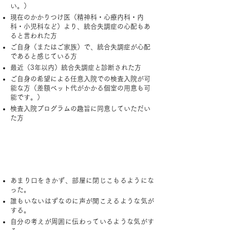
い。）
現在のかかりつけ医（精神科・心療内科・内
科・小児科など）より、統合失調症の心配もあ
ると言われた方
ご自身（またはご家族）で、統合失調症が心配
であると感じている方
最近（3年以内）統合失調症と診断された方
ご自身の希望による任意入院での検査入院が可
能な方（差額ベット代がかかる個室の用意も可
能です。）
検査入院プログラムの趣旨に同意していただい
た方
対象となる症状
あまり口をきかず、部屋に閉じこもるようにな
った。
誰もいないはずなのに声が聞こえるような気が
する。
自分の考えが周囲に伝わっているような気がす