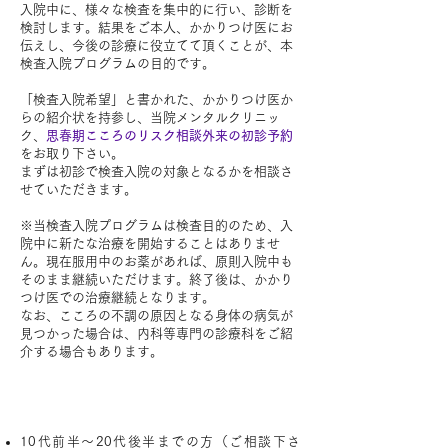
入院中に、様々な検査を集中的に行い、診断を
検討します。結果をご本人、かかりつけ医にお
伝えし、今後の診療に役立てて頂くことが、本
検査入院プログラムの目的です。
「検査入院希望」と書かれた、かかりつけ医か
らの紹介状を持参し、当院メンタルクリニッ
ク、
思春期こころのリスク相談外来の初診予約
をお取り下さい。
まずは初診で検査入院の対象となるかを相談さ
せていただきます。
※当検査入院プログラムは検査目的のため、入
院中に新たな治療を開始することはありませ
ん。現在服用中のお薬があれば、原則入院中も
そのまま継続いただけます。終了後は、かかり
つけ医での治療継続となります。
なお、こころの不調の原因となる身体の病気が
見つかった場合は、内科等専門の診療科をご紹
介する場合もあります。
対象となる方
10代前半～20代後半までの方（ご相談下さ