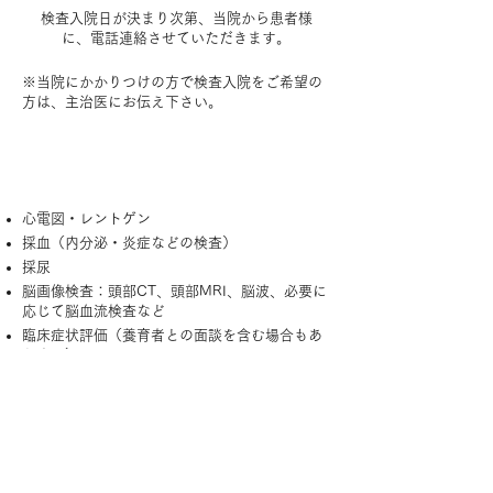
検査入院日が決まり次第、当院から患者様
に、電話連絡させていただきます。
※当院にかかりつけの方で検査入院をご希望の
方は、主治医にお伝え下さい。
検査入院スケジュール
心電図・レントゲン
採血（内分泌・炎症などの検査）
採尿
脳画像検査：頭部CT、頭部MRI、脳波、必要に
応じて脳血流検査など
臨床症状評価（養育者との面談を含む場合もあ
ります）
心理検査：認知機能検査、投影法、発達障害ス
クリーニング検査、その他医師が必要と判断し
たもの
カンファレンスによる検討
検査結果説明：担当医よりご説明します。
主な検査結果はCD-ROMに保存しお持ち帰りい