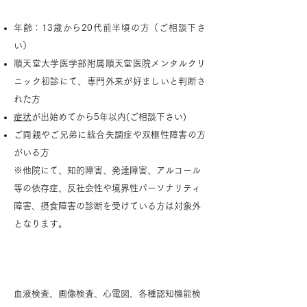
対象
年齢：13歳から20代前半頃の方（ご相談下さ
い）
順天堂大学医学部附属順天堂医院メンタルクリ
ニック初診にて、専門外来が好ましいと判断さ
れた方
症状
が出始めてから5年以内(ご相談下さい)
ご両親やご兄弟に統合失調症や双極性障害の方
がいる方
※他院にて、知的障害、発達障害、アルコール
等の依存症、反社会性や境界性パーソナリティ
障害、摂食障害の診断を受けている方は対象外
となります。
検査
血液検査、画像検査、心電図、各種認知機能検