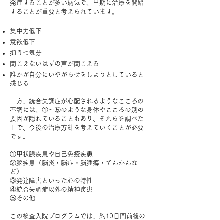
発症することが多い病気で、早期に治療を開始
することが重要と考えられています。
集中力低下
意欲低下
抑うつ気分
聞こえないはずの声が聞こえる
誰かが自分にいやがらせをしようとしていると
感じる
一方、統合失調症が心配されるようなこころの
不調には、①～⑤のような身体やこころの別の
要因が隠れていることもあり、それらを調べた
上で、今後の治療方針を考えていくことが必要
です。
①甲状腺疾患や自己免疫疾患
②脳疾患（脳炎・脳症・脳腫瘍・てんかんな
ど）
③発達障害といった心の特性
④統合失調症以外の精神疾患
⑤その他
この検査入院プログラムでは、約10日間前後の