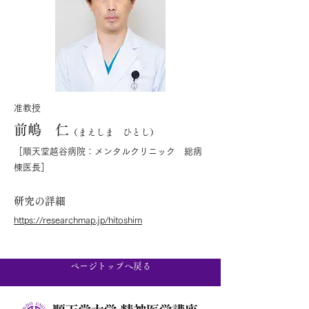
准教授
前嶋 仁
（まえしま ひとし）
［順天堂越谷病院：メンタルクリニック 総病
棟医長］
研究の詳細
https://researchmap.jp/hitoshim
ページトップへ戻る