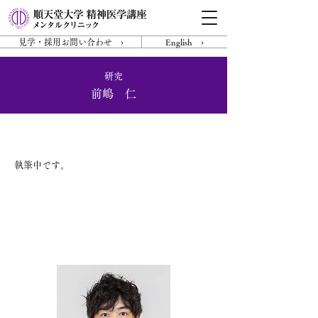
見学・採用お問い合わせ ›
English ›
研究
前嶋 仁
研究内容
執筆中です。
研究者紹介